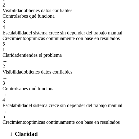
2
Visibilidad
obtienes datos confiables
Control
sabes qué funciona
3
4
Escalabilidad
el sistema crece sin depender del trabajo manual
Crecimiento
optimizas continuamente con base en resultados
5
1
Claridad
entiendes el problema
→
2
Visibilidad
obtienes datos confiables
→
3
Control
sabes qué funciona
→
4
Escalabilidad
el sistema crece sin depender del trabajo manual
→
5
Crecimiento
optimizas continuamente con base en resultados
Claridad